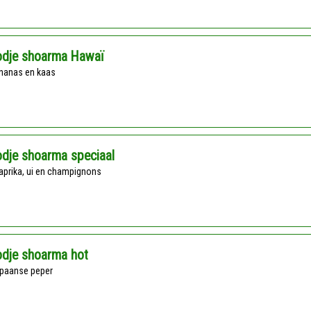
odje shoarma Hawaï
ananas en kaas
dje shoarma speciaal
paprika, ui en champignons
odje shoarma hot
Spaanse peper