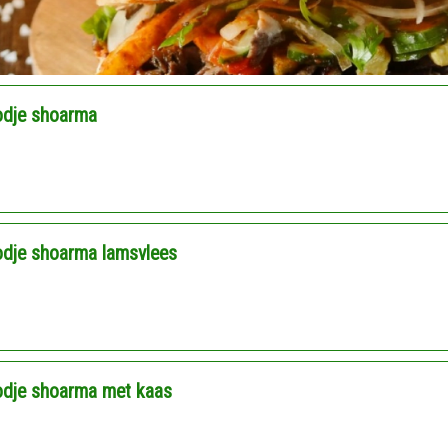
odje shoarma
odje shoarma lamsvlees
odje shoarma met kaas