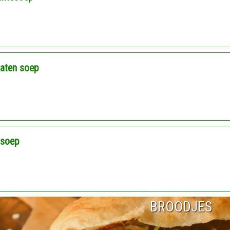
aten soep
nsoep
BROODJES