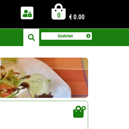
0
€
0.00
Gesloten
N