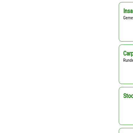
Insa
geme
Car
rund
Stoo