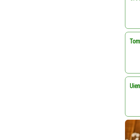
Tom
Uie