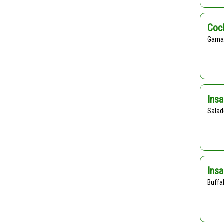
Cock
Garn
Insa
Sala
Insa
buff