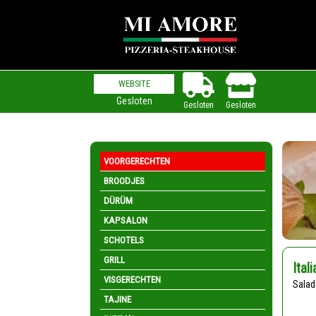
WEBSITE
Gesloten
Gesloten
Gesloten
VOORGERECHTEN
BROODJES
DÜRÜM
KAPSALON
SCHOTELS
GRILL
Ital
VISGERECHTEN
Sala
TAJINE