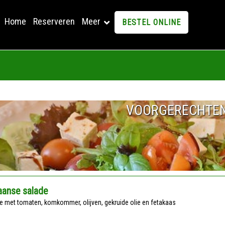
Home
Reserveren
Meer
BESTEL ONLINE
VOORGERECHTE
iaanse salade
de met tomaten, komkommer, olijven, gekruide olie en fetakaas