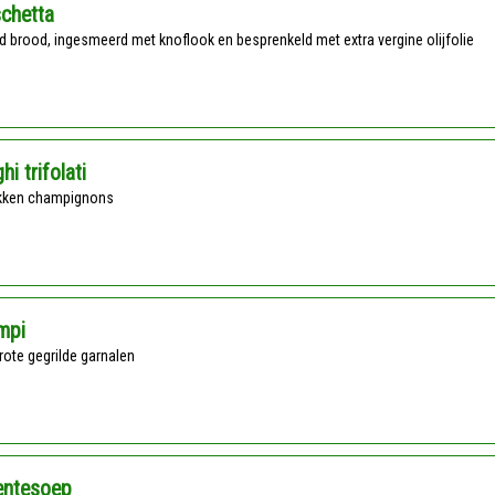
chetta
ild brood, ingesmeerd met knoflook en besprenkeld met extra vergine olijfolie
hi trifolati
akken champignons
mpi
 grote gegrilde garnalen
entesoep