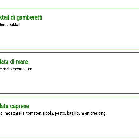
tail di gamberetti
alen cocktail
lata di mare
de met zeevruchten
lata caprese
alo, mozzarella, tomaten, ricola, pesto, basilicum en dressing